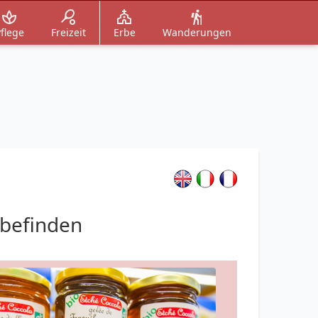
flege
Freizeit
Erbe
Wanderungen
lbefinden