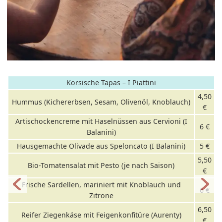
Korsische Tapas – I Piattini
4,50
Hummus (Kichererbsen, Sesam, Olivenöl, Knoblauch)
€
Artischockencreme mit Haselnüssen aus Cervioni (I
6 €
Balanini)
Hausgemachte Olivade aus Speloncato (I Balanini)
5 €
5,50
Bio-Tomatensalat mit Pesto (je nach Saison)
€
Frische Sardellen, mariniert mit Knoblauch und
6 €
Zitrone
6,50
Reifer Ziegenkäse mit Feigenkonfitüre (Aurenty)
€