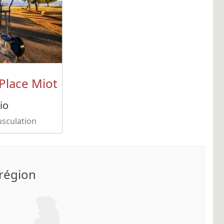
Place Miot
io
usculation
 région