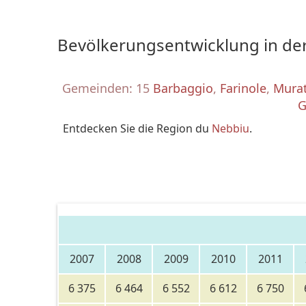
Bevölkerungsentwicklung in der
Gemeinden: 15
Barbaggio
,
Farinole
,
Mura
G
Entdecken Sie die Region du
Nebbiu
.
2007
2008
2009
2010
2011
6 375
6 464
6 552
6 612
6 750