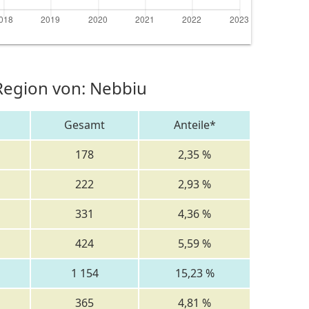
 Region von: Nebbiu
Gesamt
Anteile*
178
2,35 %
222
2,93 %
331
4,36 %
424
5,59 %
1 154
15,23 %
365
4,81 %