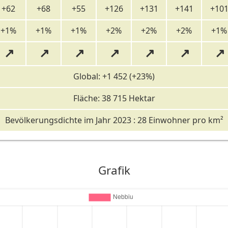
+62
+68
+55
+126
+131
+141
+10
+1%
+1%
+1%
+2%
+2%
+2%
+1%
↗
↗
↗
↗
↗
↗
↗
Global: +1 452 (+23%)
Fläche: 38 715 Hektar
Bevölkerungsdichte im Jahr 2023 : 28 Einwohner pro km²
Grafik